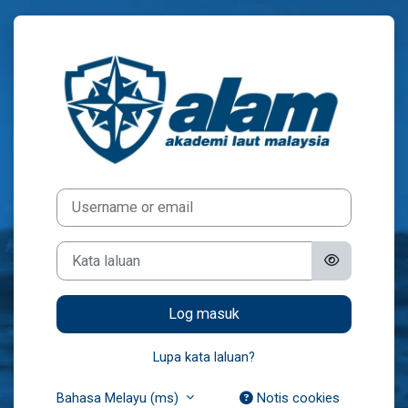
Langkau ke kandungan utama
Log masuk ke M
Username or email
Kata laluan
Log masuk
Lupa kata laluan?
Bahasa Melayu ‎(ms)‎
Notis cookies